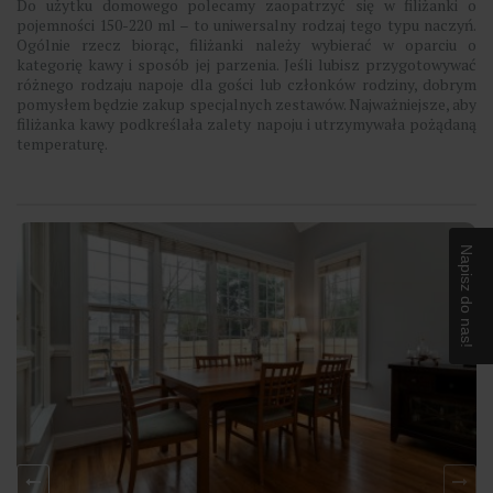
Do użytku domowego polecamy zaopatrzyć się w filiżanki o
pojemności 150-220 ml – to uniwersalny rodzaj tego typu naczyń.
Ogólnie rzecz biorąc, filiżanki należy wybierać w oparciu o
kategorię kawy i sposób jej parzenia. Jeśli lubisz przygotowywać
różnego rodzaju napoje dla gości lub członków rodziny, dobrym
pomysłem będzie zakup specjalnych zestawów. Najważniejsze, aby
filiżanka kawy podkreślała zalety napoju i utrzymywała pożądaną
temperaturę.
Napisz do nas!