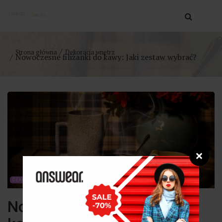
Strona główna
Dekoracja wnętrz
Nowoczesne filiżanki do kawy: Jaki zestaw wybrać?
❌
DEKORACJA WNĘTRZ
Nowoczesne filiżanki do