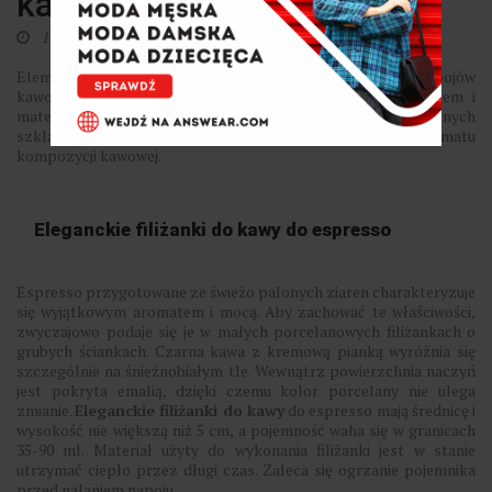
kawy: Jaki zestaw wybrać?
17 stycznia 2024
0
Elementem rytuału picia kawy jest podawanie różnych napojów
kawowych w naczyniach różniących się objętością, kształtem i
materiałem wykonania. Zadaniem filiżanek lub specjalnych
szklanek jest utrzymanie temperatury, smaku i aromatu
kompozycji kawowej.
Eleganckie filiżanki do kawy do espresso
Espresso przygotowane ze świeżo palonych ziaren charakteryzuje
się wyjątkowym aromatem i mocą. Aby zachować te właściwości,
zwyczajowo podaje się je w małych porcelanowych filiżankach o
grubych ściankach. Czarna kawa z kremową pianką wyróżnia się
szczególnie na śnieżnobiałym tle. Wewnątrz powierzchnia naczyń
jest pokryta emalią, dzięki czemu kolor porcelany nie ulega
zmianie.
Eleganckie filiżanki do kawy
do espresso mają średnicę i
wysokość nie większą niż 5 cm, a pojemność waha się w granicach
35-90 ml. Materiał użyty do wykonania filiżanki jest w stanie
utrzymać ciepło przez długi czas. Zaleca się ogrzanie pojemnika
przed nalaniem napoju.