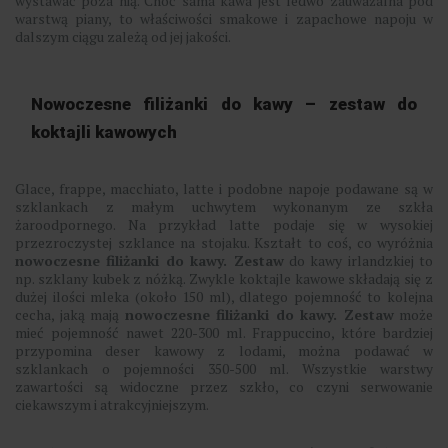
wystawać poza nią. Choć sama kawa jest ledwo zauważalna pod
warstwą piany, to właściwości smakowe i zapachowe napoju w
dalszym ciągu zależą od jej jakości.
Nowoczesne filiżanki do kawy – zestaw do
koktajli kawowych
Glace, frappe, macchiato, latte i podobne napoje podawane są w
szklankach z małym uchwytem wykonanym ze szkła
żaroodpornego. Na przykład latte podaje się w wysokiej
przezroczystej szklance na stojaku. Kształt to coś, co wyróżnia
nowoczesne filiżanki do kawy. Zestaw
do kawy irlandzkiej to
np. szklany kubek z nóżką. Zwykle koktajle kawowe składają się z
dużej ilości mleka (około 150 ml), dlatego pojemność to kolejna
cecha, jaką mają
nowoczesne filiżanki do kawy. Zestaw
może
mieć pojemność nawet 220-300 ml. Frappuccino, które bardziej
przypomina deser kawowy z lodami, można podawać w
szklankach o pojemności 350-500 ml. Wszystkie warstwy
zawartości są widoczne przez szkło, co czyni serwowanie
ciekawszym i atrakcyjniejszym.