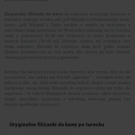
Eleganckie filiżanki do kawy
do espresso występują zarówno w
kształcie ściętego stożka, jak i pół filiżanki (od francuskiego demi-
tasse, „pół filiżanki”). Takie modele z reguły są wykonane z
porcelany i mają pojemność 60-90 ml (choć zdarzają się też bardzo
małe o pojemności 35-40 ml). Espresso to kawa podawana w
małych ilościach (30-60 ml). Dlatego szybko się ochładza. Aby
temu zapobiec, filiżanki do espresso mają dość grube ścianki.
Uchwyt powinien być na tyle gruby, aby można go było chwycić
dwoma palcami bez ryzyka poparzenia.
Kolejną charakterystyczną cechą espresso jest crema. Aby się nie
przewrócić, dno kubka ma kształt „jajowaty” – strumień kawy nie
uderza o dno, ale delikatnie wypełnia kubek, dzięki czemu pianka
zachowuje swoją formę. Filiżanki do espresso służą nie tylko do
espresso – w takich filiżankach można podawać także ristretto,
lungo, macchiato (espresso z odrobiną mlecznej pianki) czy
doppio (podwójne espresso).
Oryginalne filiżanki do kawy po turecku