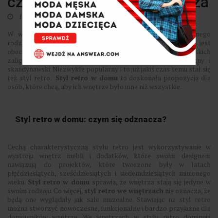
czyli dekoracja retro wnętrza
18 października 2022
0
W wystroju wnętrz bardzo chętnie wykorzystuje się różnego
rodzaju dodatki i dekoracje. Sposobów na urządzanie wnętrz jest
obecnie całe mnóstwo. Do najmodniejszych stylów wnętrzarskich
zalicza się dzisiaj nie tylko ponadczasowy styl klasyczny i
skandynawski. Niezwykle popularny i to już jakiś czas temu stał się
też styl retro.
Styl retro w domu
to doskonała propozycja dla
osób, które chcą, aby ich wnętrze było inne niż wszystkie.
Styl retro w domu: czym się odznacza?
Cechą charakterystyczną stylu retro jest wykorzystywanie w
wystroju wnętrz mebli i dodatków, które swoim designem
nawiązują do projektów, które tworzone były w latach
pięćdziesiątych, sześćdziesiątych i siedemdziesiątych minionego
wieku.
Styl retro w domu
sprawia, że wnętrza stają się jedyne w
swoim rodzaju. Co więcej,
styl retro we wnętrzach
nie oznacza, że
będą one wyglądały jak sale muzealne. Stawiając na styl retro
można stworzyć nowoczesne, funkcjonalne i bardzo przyjazne dla
domowników wnętrze. We wnętrzach w stylu retro dominują