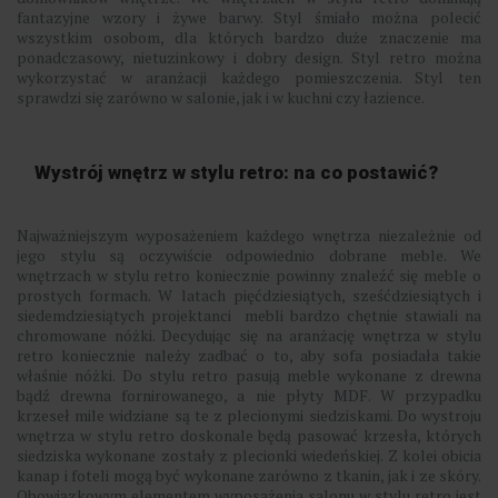
fantazyjne wzory i żywe barwy. Styl śmiało można polecić
wszystkim osobom, dla których bardzo duże znaczenie ma
ponadczasowy, nietuzinkowy i dobry design. Styl retro można
wykorzystać w aranżacji każdego pomieszczenia. Styl ten
sprawdzi się zarówno w salonie, jak i w kuchni czy łazience.
Wystrój wnętrz w stylu retro: na co postawić?
Najważniejszym wyposażeniem każdego wnętrza niezależnie od
jego stylu są oczywiście odpowiednio dobrane meble. We
wnętrzach w stylu retro koniecznie powinny znaleźć się meble o
prostych formach. W latach pięćdziesiątych, sześćdziesiątych i
siedemdziesiątych projektanci mebli bardzo chętnie stawiali na
chromowane nóżki. Decydując się na aranżację wnętrza w stylu
retro koniecznie należy zadbać o to, aby sofa posiadała takie
właśnie nóżki. Do stylu retro pasują meble wykonane z drewna
bądź drewna fornirowanego, a nie płyty MDF. W przypadku
krzeseł mile widziane są te z plecionymi siedziskami. Do wystroju
wnętrza w stylu retro doskonale będą pasować krzesła, których
siedziska wykonane zostały z plecionki wiedeńskiej. Z kolei obicia
kanap i foteli mogą być wykonane zarówno z tkanin, jak i ze skóry.
Obowiązkowym elementem wyposażenia salonu w stylu retro jest