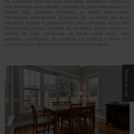
We wnętrzach retro nie może zabraknąć rozmaitych tekstyliów.
Jako dekoracje okien najlepiej sprawdzą się grube zasłony uszyte z
weluru bądź aksamitu. Pożądane są meble tapicerowane
wykończone wzorzystymi tkaninami. Na podłodze nie może
zabraknąć dywanu w geometryczne albo orientalne wzory. Jako
wykończenie podłogi sprawdzi się drewniany parkiet ułożony w
jodełkę. Na takie rozwiązanie nie każdy jednak może sobie
pozwolić. Alternatywą dla parkietu czy podłogi z desek jest
wykładzina PCV. Sprawdzi się też wykładzina dywanowa.
Napisz do nas!