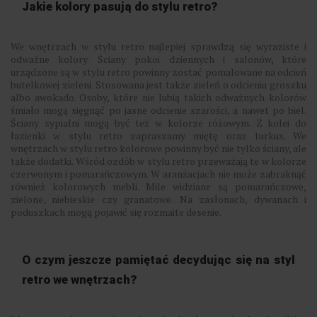
Jakie kolory pasują do stylu retro?
We wnętrzach w stylu retro najlepiej sprawdzą się wyraziste i
odważne kolory. Ściany pokoi dziennych i salonów, które
urządzone są w stylu retro powinny zostać pomalowane na odcień
butelkowej zieleni. Stosowana jest także zieleń o odcieniu groszku
albo awokado. Osoby, które nie lubią takich odważnych kolorów
śmiało mogą sięgnąć po jasne odcienie szarości, a nawet po biel.
Ściany sypialni mogą być też w kolorze różowym. Z kolei do
łazienki w stylu retro zapraszamy miętę oraz turkus. We
wnętrzach w stylu retro kolorowe powinny być nie tylko ściany, ale
także dodatki. Wśród ozdób w stylu retro przeważają te w kolorze
czerwonym i pomarańczowym. W aranżacjach nie może zabraknąć
również kolorowych mebli. Mile widziane są pomarańczowe,
zielone, niebieskie czy granatowe. Na zasłonach, dywanach i
poduszkach mogą pojawić się rozmaite desenie.
O czym jeszcze pamiętać decydując się na styl
retro we wnętrzach?