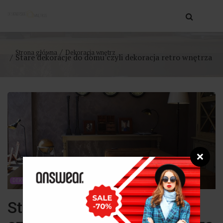
Strona główna
Dekoracja wnętrz
Stare dekoracje do domu czyli dekoracja retro wnętrza
❌
DEKORACJA WNĘTRZ
Stare dekoracje do domu