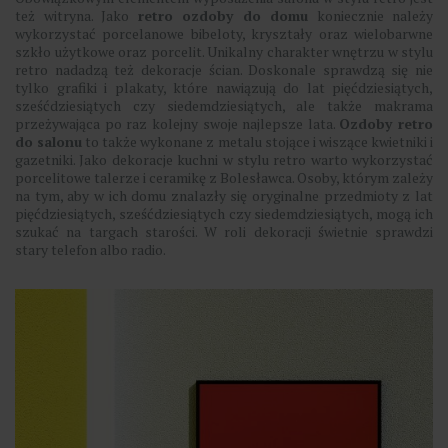
też witryna. Jako
retro ozdoby do domu
koniecznie należy
wykorzystać porcelanowe bibeloty, kryształy oraz wielobarwne
szkło użytkowe oraz porcelit. Unikalny charakter wnętrzu w stylu
retro nadadzą też dekoracje ścian. Doskonale sprawdzą się nie
tylko grafiki i plakaty, które nawiązują do lat pięćdziesiątych,
sześćdziesiątych czy siedemdziesiątych, ale także makrama
przeżywająca po raz kolejny swoje najlepsze lata.
Ozdoby retro
do salonu
to także wykonane z metalu stojące i wiszące kwietniki i
gazetniki. Jako dekoracje kuchni w stylu retro warto wykorzystać
porcelitowe talerze i ceramikę z Bolesławca. Osoby, którym zależy
na tym, aby w ich domu znalazły się oryginalne przedmioty z lat
pięćdziesiątych, sześćdziesiątych czy siedemdziesiątych, mogą ich
szukać na targach starości. W roli dekoracji świetnie sprawdzi
stary telefon albo radio.