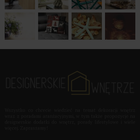
Wszystko co chcecie wiedzieć na temat dekoracji wnętrz
wraz z poradami aranżacyjnymi, w tym także propozycje na
designerskie dodatki do wnętrz, porady lifestylowe i wiele
więcej. Zapraszamy!