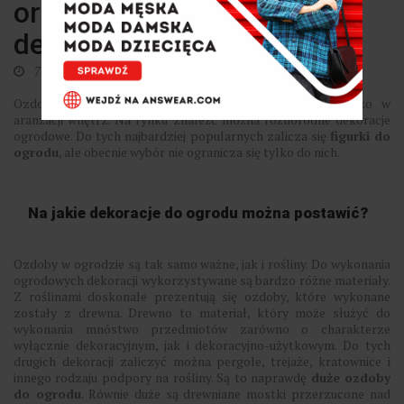
oryginalny pomysł na
dekoracje ogrodu
7 października 2022
0
Ozdoby i dekoracje chętnie wykorzystywane są nie tylko w
aranżacji wnętrz. Na rynku znaleźć można różnorodne dekoracje
ogrodowe. Do tych najbardziej popularnych zalicza się
figurki do
ogrodu
, ale obecnie wybór nie ogranicza się tylko do nich.
Na jakie dekoracje do ogrodu można postawić?
Ozdoby w ogrodzie są tak samo ważne, jak i rośliny. Do wykonania
ogrodowych dekoracji wykorzystywane są bardzo różne materiały.
Z roślinami doskonale prezentują się ozdoby, które wykonane
zostały z drewna. Drewno to materiał, który może służyć do
wykonania mnóstwo przedmiotów zarówno o charakterze
wyłącznie dekoracyjnym, jak i dekoracyjno-użytkowym. Do tych
drugich dekoracji zaliczyć można pergole, trejaże, kratownice i
innego rodzaju podpory na rośliny. Są to naprawdę
duże ozdoby
do ogrodu
. Równie duże są drewniane mostki przerzucone nad