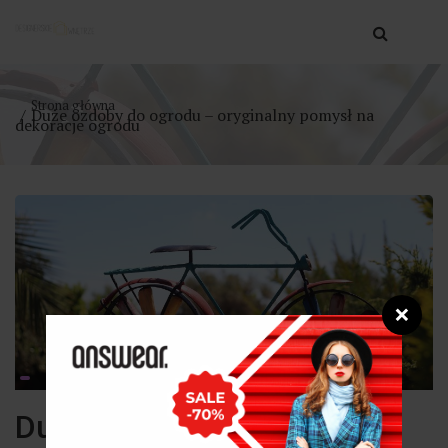
Strona główna
Duże ozdoby do ogrodu – oryginalny pomysł na
dekoracje ogrodu
❌
Duże ozdoby do ogrodu –