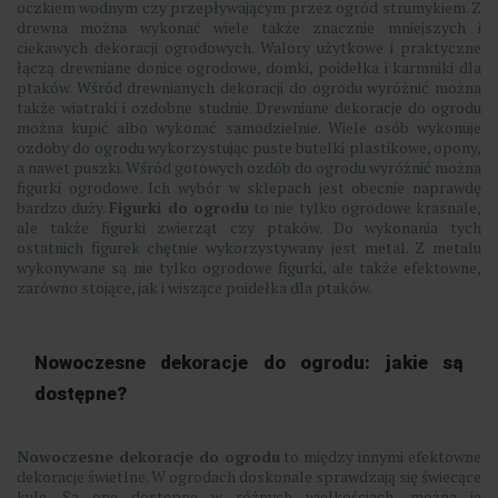
oczkiem wodnym czy przepływającym przez ogród strumykiem. Z
drewna można wykonać wiele także znacznie mniejszych i
ciekawych dekoracji ogrodowych. Walory użytkowe i praktyczne
łączą drewniane donice ogrodowe, domki, poidełka i karmniki dla
ptaków. Wśród drewnianych dekoracji do ogrodu wyróżnić można
także wiatraki i ozdobne studnie. Drewniane dekoracje do ogrodu
można kupić albo wykonać samodzielnie. Wiele osób wykonuje
ozdoby do ogrodu wykorzystując puste butelki plastikowe, opony,
a nawet puszki. Wśród gotowych ozdób do ogrodu wyróżnić można
figurki ogrodowe. Ich wybór w sklepach jest obecnie naprawdę
bardzo duży.
Figurki do ogrodu
to nie tylko ogrodowe krasnale,
ale także figurki zwierząt czy ptaków. Do wykonania tych
ostatnich figurek chętnie wykorzystywany jest metal. Z metalu
wykonywane są nie tylko ogrodowe figurki, ale także efektowne,
zarówno stojące, jak i wiszące poidełka dla ptaków.
Nowoczesne dekoracje do ogrodu: jakie są
dostępne?
Nowoczesne dekoracje do ogrodu
to między innymi efektowne
dekoracje świetlne. W ogrodach doskonale sprawdzają się świecące
kule. Są one dostępne w różnych wielkościach, można je