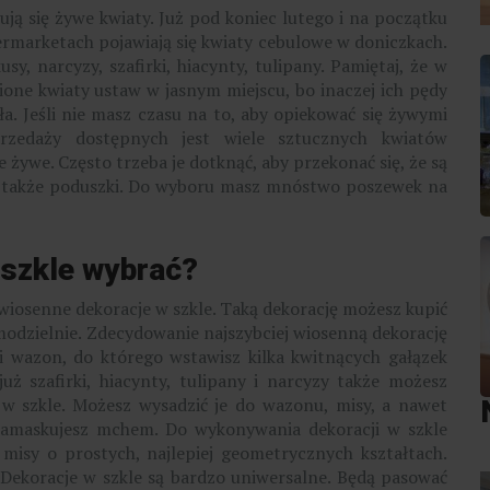
ują się żywe kwiaty. Już pod koniec lutego i na początku
rmarketach pojawiają się kwiaty cebulowe w doniczkach.
y, narcyzy, szafirki, hiacynty, tulipany. Pamiętaj, że w
one kwiaty ustaw w jasnym miejscu, bo inaczej ich pędy
ła. Jeśli nie masz czasu na to, aby opiekować się żywymi
przedaży dostępnych jest wiele sztucznych kwiatów
żywe. Często trzeba je dotknąć, aby przekonać się, że są
 także poduszki. Do wyboru masz mnóstwo poszewek na
 szkle wybrać?
iosenne dekoracje w szkle. Taką dekorację możesz kupić
amodzielnie. Zdecydowanie najszybciej wiosenną dekorację
i wazon, do którego wstawisz kilka kwitnących gałązek
uż szafirki, hiacynty, tulipany i narcyzy także możesz
 w szkle. Możesz wysadzić je do wazonu, misy, a nawet
zamaskujesz mchem. Do wykonywania dekoracji w szkle
 misy o prostych, najlepiej geometrycznych kształtach.
. Dekoracje w szkle są bardzo uniwersalne. Będą pasować