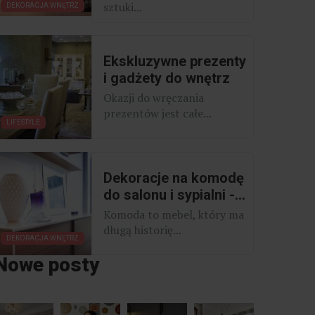
sztuki...
DEKORACJA WNĘTRZ
Ekskluzywne prezenty
i gadżety do wnętrz
Okazji do wręczania
prezentów jest całe...
LIFESTYLE
Dekoracje na komodę
do salonu i sypialni -...
Komoda to mebel, który ma
długą historię...
DEKORACJA WNĘTRZ
Nowe posty