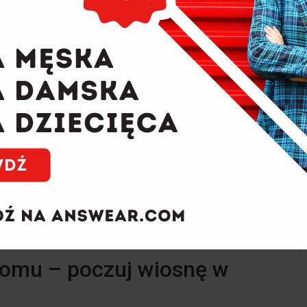
domu – poczuj wiosnę w