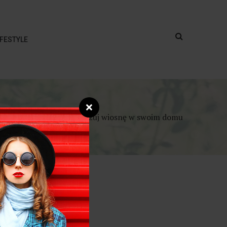
IFESTYLE
❌
dekoracje do domu – poczuj wiosnę w swoim domu