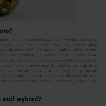
kno?
iane już kilkakrotnie kwitnące kwiaty cebulowe. Możesz
e w ceramicznych doniczkach. Możesz wykorzystać także
o popularnych ozdób wiosennych należą także wieńce.
ach i kwiaciarniach, ale możesz je wykonać także sama.
bo obręcz ze styropianu. Potrzebne będą także główki
na gorąco do ich mocowania. Zupełnie nową atmosferę
ie nowe zasłony w kwieciste motywy. Na parapecie
 ziołami. Umieść je w osłonkach w pastelowych kolorach.
dzą się też lampiony i świece – wystarczy ustawić je na
a stół wybrać?