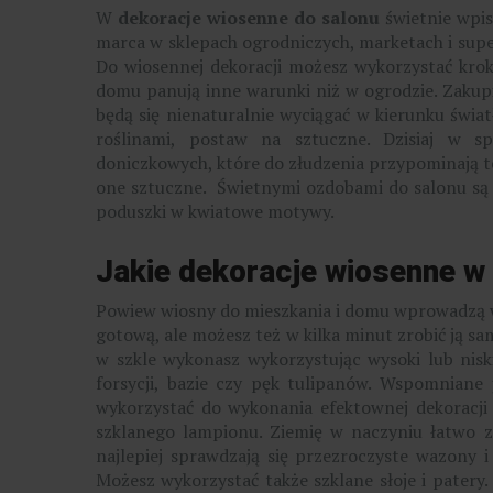
W
dekoracje wiosenne do salonu
świetnie wpis
marca w sklepach ogrodniczych, marketach i supe
Do wiosennej dekoracji możesz wykorzystać krokus
domu panują inne warunki niż w ogrodzie. Zakupi
będą się nienaturalnie wyciągać w kierunku świat
roślinami, postaw na sztuczne. Dzisiaj w s
doniczkowych, które do złudzenia przypominają te 
one sztuczne. Świetnymi ozdobami do salonu są
poduszki w kwiatowe motywy.
Jakie dekoracje wiosenne w
Powiew wiosny do mieszkania i domu wprowadzą w
gotową, ale możesz też w kilka minut zrobić ją s
w szkle wykonasz wykorzystując wysoki lub nisk
forsycji, bazie czy pęk tulipanów. Wspomniane j
wykorzystać do wykonania efektownej dekoracji
szklanego lampionu. Ziemię w naczyniu łatwo 
najlepiej sprawdzają się przezroczyste wazony i
Możesz wykorzystać także szklane słoje i patery