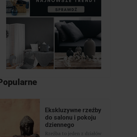
Popularne
Ekskluzywne rzeźby
do salonu i pokoju
dziennego
Rzeźba to jeden z działów