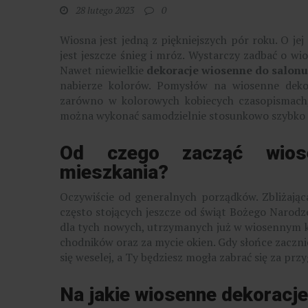
28 lutego 2023
0
Wiosna jest jedną z piękniejszych pór roku. O je
jest jeszcze śnieg i mróz. Wystarczy zadbać o w
Nawet niewielkie
dekoracje wiosenne do salon
nabierze kolorów. Pomysłów na wiosenne deko
zarówno w kolorowych kobiecych czasopismach, 
można wykonać samodzielnie stosunkowo szybko i 
Od czego zacząć wios
mieszkania?
Oczywiście od generalnych porządków. Zbliżająca
często stojących jeszcze od świąt Bożego Narodze
dla tych nowych, utrzymanych już w wiosennym kl
chodników oraz za mycie okien. Gdy słońce zaczni
się weselej, a Ty będziesz mogła zabrać się za pr
Na jakie wiosenne dekoracje