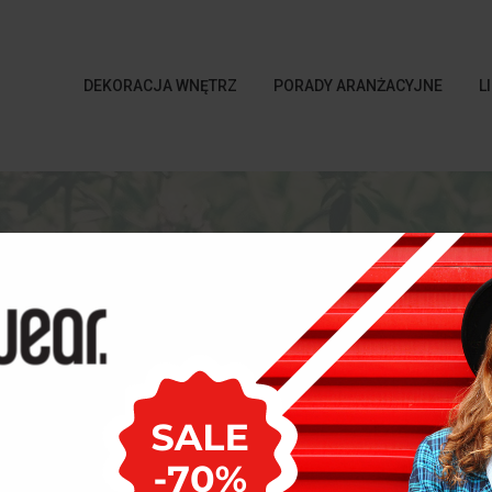
DEKORACJA WNĘTRZ
PORADY ARANŻACYJNE
L
Strona główna
Dekoracja wnętrz
Wiosenne 