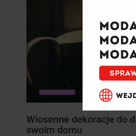
DEKORACJA WNĘTRZ
Wiosenne dekoracje do 
swoim domu