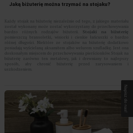
Jaką biżuterię można trzymać na stojaku?
Każdy stojak na biżuterię niezależnie od tego, z jakiego materiału
został wykonany może zostać wykorzystany do przechowywania
bardzo różnych rodzajów biżuterii.
Stojaki na biżuterię
pomieszczą bransoletki, wisiorki i cienkie łańcuszki o bardzo
różnej długości. Niektóre ze stojaków na biżuterię dodatkowo
posiadają wyścielaną aksamitem albo welurem szufladkę. Jest ona
doskonałym miejscem do przechowywania pierścionków. Stojak na
biżuterię zarówno ten metalowy, jak i drewniany to najlepszy
sposób, aby chronić biżuterię przed zarysowaniem i
uszkodzeniem.
Napisz do nas!