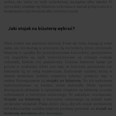
srebra, ale także ze stali szlachetnej, mosiądzu albo miedzi. W
sprzedaży znajduje się biżuteria wykonana z metali połączonych z
kamieniami szlachetnymi albo syntetycznymi.
Jaki stojak na biżuterię wybrać?
Wiele kobiet ma mnóstwo biżuterii. Panie nie tylko kupują ją sobie
same, ale też dostają w prezencie. Są też kobiety, które otrzymały
biżuterię w spadku. Do przechowywania kolczyków, pierścionków
czy zegarków na ogół wykorzystywane są różnego rodzaju
szkatułki, kuferki czy pudełeczka. Czasem biżuteria ląduje po
prostu w szufladzie. Efekt jest taki, że kolczyki, pierścionki czy
łańcuszki są ze sobą wymieszane. Znalezienie ozdoby, którą w
danym momencie kobieta zamierza założyć, graniczy więc z
cudem. Rozwiązaniem są
stojaki na biżuterię
. Do ich wykonania
wykorzystywane są bardzo różne materiały. Wiele spośród
dostępnych aktualnie w sprzedaży stojaków na biżuterię zostało
wykonanych z tworzywa sztucznego. To najtańsze rozwiązanie.
Stojaki na biżuterię
z tworzywa sztucznego są jednak mało
atrakcyjne wizualnie. Panie, które chcą, aby ich stojak na biżuterię
był jednocześnie ozdobą wnętrza powinny postawić na
stojak na
biżuterię metalowy
albo drewniany.