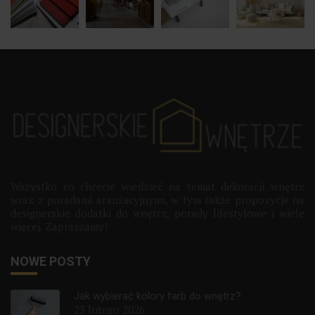
Wszystko co chcecie wiedzieć na temat dekoracji wnętrz
wraz z poradami aranżacyjnymi, w tym także propozycje na
designerskie dodatki do wnętrz, porady lifestylowe i wiele
więcej. Zapraszamy!
NOWE POSTY
Jak wybierać kolory farb do wnętrz?
23 lutego 2026