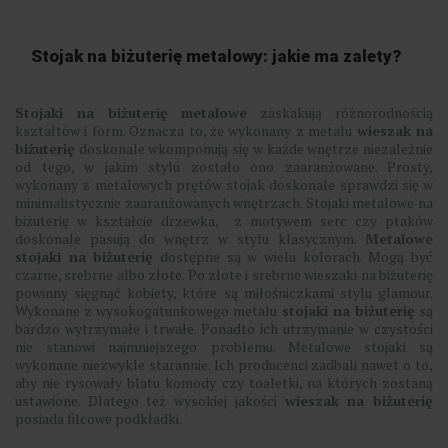
Stojak na biżuterię metalowy: jakie ma zalety?
Stojaki na biżuterię metalowe
zaskakują różnorodnością
kształtów i form. Oznacza to, że wykonany z metalu
wieszak na
biżuterię
doskonale wkomponują się w każde wnętrze niezależnie
od tego, w jakim stylu zostało ono zaaranżowane. Prosty,
wykonany z metalowych prętów stojak doskonale sprawdzi się w
minimalistycznie zaaranżowanych wnętrzach. Stojaki metalowe na
biżuterię w kształcie drzewka, z motywem serc czy ptaków
doskonale pasują do wnętrz w stylu klasycznym.
Metalowe
stojaki na biżuterię
dostępne są w wielu kolorach. Mogą być
czarne, srebrne albo złote. Po złote i srebrne wieszaki na biżuterię
powinny sięgnąć kobiety, które są miłośniczkami stylu glamour.
Wykonane z wysokogatunkowego metalu
stojaki na biżuterię
są
bardzo wytrzymałe i trwałe. Ponadto ich utrzymanie w czystości
nie stanowi najmniejszego problemu. Metalowe stojaki są
wykonane niezwykle starannie. Ich producenci zadbali nawet o to,
aby nie rysowały blatu komody czy toaletki, na których zostaną
ustawione. Dlatego też wysokiej jakości
wieszak na biżuterię
posiada filcowe podkładki.