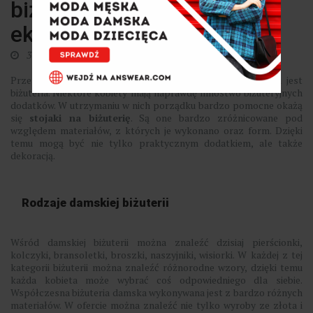
biżuterię – oryginalna
ekspozycja biżuterii
3 października 2022
0
Przepięknym uzupełnieniem większości kobiecych stylizacji jest
biżuteria. Niektóre kobiety mają naprawdę mnóstwo biżuteryjnych
dodatków. W utrzymaniu w nich porządku bardzo pomocne okażą
się
stojaki na biżuterię
. Są one bardzo zróżnicowane pod
względem materiałów, z których je wykonano oraz form. Dzięki
temu mogą być nie tylko praktycznym dodatkiem, ale także
dekoracją.
Rodzaje damskiej biżuterii
Wśród damskiej biżuterii można znaleźć dzisiaj pierścionki,
kolczyki, bransoletki, broszki, naszyjniki, wisiorki. W każdej z tej
kategorii biżuterii można znaleźć różnorodne wzory, dzięki temu
każda kobieta może wybrać coś odpowiedniego dla siebie.
Współczesna biżuteria damska wykonywana jest z bardzo różnych
materiałów. W ofercie można znaleźć nie tylko wyroby ze złota i