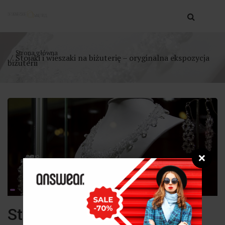
Strona główna
Stojaki i wieszaki na biżuterię – oryginalna ekspozycja
biżuterii
❌
Stojaki i wieszaki na