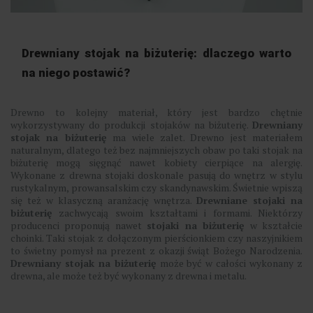
Drewniany stojak na biżuterię: dlaczego warto
na niego postawić?
Drewno to kolejny materiał, który jest bardzo chętnie
wykorzystywany do produkcji stojaków na biżuterię.
Drewniany
stojak na biżuterię
ma wiele zalet. Drewno jest materiałem
naturalnym, dlatego też bez najmniejszych obaw po taki stojak na
biżuterię mogą sięgnąć nawet kobiety cierpiące na alergię.
Wykonane z drewna stojaki doskonale pasują do wnętrz w stylu
rustykalnym, prowansalskim czy skandynawskim. Świetnie wpiszą
się też w klasyczną aranżację wnętrza.
Drewniane stojaki na
biżuterię
zachwycają swoim kształtami i formami. Niektórzy
producenci proponują nawet
stojaki na biżuterię
w kształcie
choinki. Taki stojak z dołączonym pierścionkiem czy naszyjnikiem
to świetny pomysł na prezent z okazji świąt Bożego Narodzenia.
Drewniany stojak na biżuterię
może być w całości wykonany z
drewna, ale może też być wykonany z drewna i metalu.