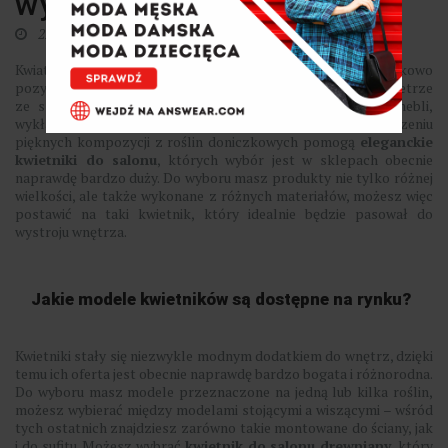
wybrać?
22 czerwca 2024
0
Kwiaty doniczkowe są nie tylko piękną dekoracją domu, dodatkowo
pozytywnie wpływają na nasz nastrój, oczyszczają też powietrze
ze szkodliwych związków, które mogą wydzielać się z mebli,
wykładzin dywanowych czy dymy papierosowego. W stworzeniu
pięknych kompozycji z roślin doniczkowych pomogą
eleganckie
kwietniki do salonu
, których wybór jest w sklepach obecnie
naprawdę bardzo duży. Do wyboru masz produkty nie tylko różnej
wielkości, ale także wykonane z różnych materiałów, możesz więc
postawić na taki kwietnik, który idealnie będzie pasował do
wystroju wnętrza.
Jakie modele kwietników są dostępne na rynku?
Kwietniki stały się niezwykle modnym dodatkiem do wnętrz, dzięki
temu ich oferta jest obecnie naprawdę bardzo bogata i różnorodna.
Do wyboru masz modele przeznaczone na jedną lub kilka roślin,
możesz wybierać między modelami stojącymi a wiszącymi – wśród
tych ostatnich znajdziesz zarówno takie montowane do ściany, jak
i do sufitu. Możesz wybrać
kwietnik do salonu drewniany
, który