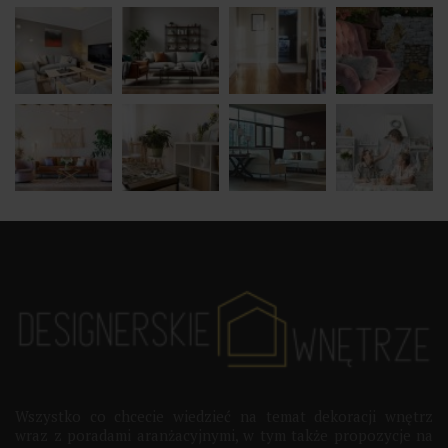
Wszystko co chcecie wiedzieć na temat dekoracji wnętrz
wraz z poradami aranżacyjnymi, w tym także propozycje na