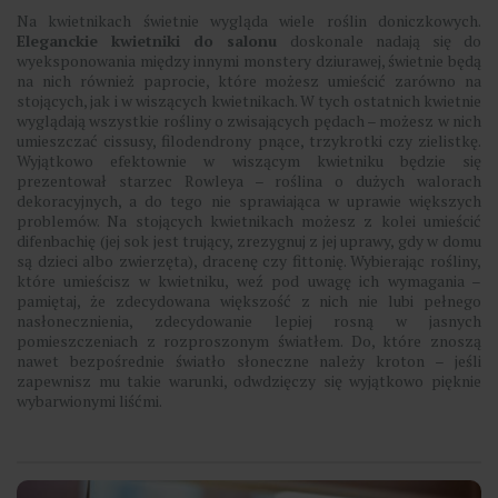
Na kwietnikach świetnie wygląda wiele roślin doniczkowych.
Eleganckie kwietniki do salonu
doskonale nadają się do
wyeksponowania między innymi monstery dziurawej, świetnie będą
na nich również paprocie, które możesz umieścić zarówno na
stojących, jak i w wiszących kwietnikach. W tych ostatnich kwietnie
wyglądają wszystkie rośliny o zwisających pędach – możesz w nich
umieszczać cissusy, filodendrony pnące, trzykrotki czy zielistkę.
Wyjątkowo efektownie w wiszącym kwietniku będzie się
prezentował starzec Rowleya – roślina o dużych walorach
dekoracyjnych, a do tego nie sprawiająca w uprawie większych
problemów. Na stojących kwietnikach możesz z kolei umieścić
difenbachię (jej sok jest trujący, zrezygnuj z jej uprawy, gdy w domu
są dzieci albo zwierzęta), dracenę czy fittonię. Wybierając rośliny,
które umieścisz w kwietniku, weź pod uwagę ich wymagania –
pamiętaj, że zdecydowana większość z nich nie lubi pełnego
nasłonecznienia, zdecydowanie lepiej rosną w jasnych
pomieszczeniach z rozproszonym światłem. Do, które znoszą
nawet bezpośrednie światło słoneczne należy kroton – jeśli
zapewnisz mu takie warunki, odwdzięczy się wyjątkowo pięknie
wybarwionymi liśćmi.