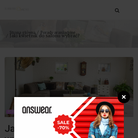
Strona główna
Porady aranżacyjne
Jaki kwietnik do salonu wybrać?
❌
PORADY ARANŻACYJNE
Jaki kwietnik do salonu