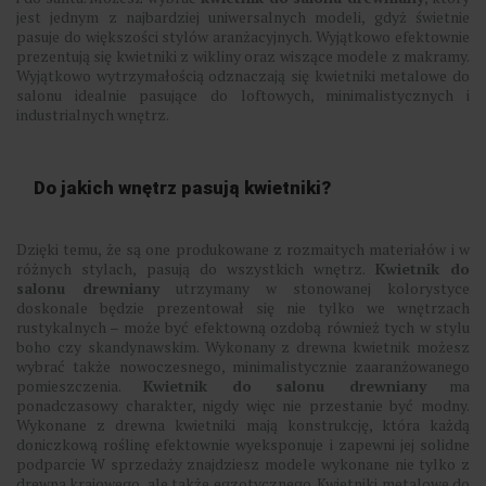
jest jednym z najbardziej uniwersalnych modeli, gdyż świetnie
pasuje do większości stylów aranżacyjnych. Wyjątkowo efektownie
prezentują się kwietniki z wikliny oraz wiszące modele z makramy.
Wyjątkowo wytrzymałością odznaczają się kwietniki metalowe do
salonu idealnie pasujące do loftowych, minimalistycznych i
industrialnych wnętrz.
Do jakich wnętrz pasują kwietniki?
Dzięki temu, że są one produkowane z rozmaitych materiałów i w
różnych stylach, pasują do wszystkich wnętrz.
Kwietnik do
salonu drewniany
utrzymany w stonowanej kolorystyce
doskonale będzie prezentował się nie tylko we wnętrzach
rustykalnych – może być efektowną ozdobą również tych w stylu
boho czy skandynawskim. Wykonany z drewna kwietnik możesz
wybrać także nowoczesnego, minimalistycznie zaaranżowanego
pomieszczenia.
Kwietnik do salonu drewniany
ma
ponadczasowy charakter, nigdy więc nie przestanie być modny.
Wykonane z drewna kwietniki mają konstrukcję, która każdą
doniczkową roślinę efektownie wyeksponuje i zapewni jej solidne
podparcie W sprzedaży znajdziesz modele wykonane nie tylko z
drewna krajowego, ale także egzotycznego. Kwietniki metalowe do