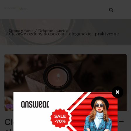
Strona główna
Dekoracja wnętrz
Ciekawe ozdoby do pokoju – eleganckie i praktyczne
❌
DEKORACJA WNĘTRZ
Ciekawe ozdoby do pokoju –