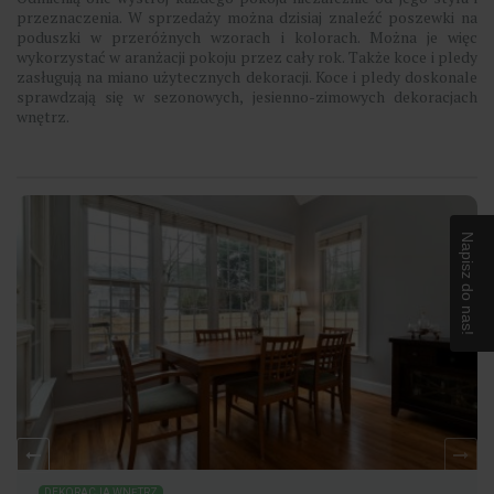
przeznaczenia. W sprzedaży można dzisiaj znaleźć poszewki na
poduszki w przeróżnych wzorach i kolorach. Można je więc
wykorzystać w aranżacji pokoju przez cały rok. Także koce i pledy
zasługują na miano użytecznych dekoracji. Koce i pledy doskonale
sprawdzają się w sezonowych, jesienno-zimowych dekoracjach
wnętrz.
Napisz do nas!
DEKORACJA WNĘTRZ