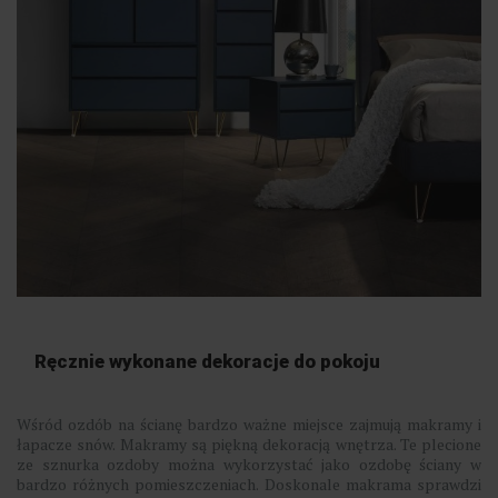
Ręcznie wykonane dekoracje do pokoju
Wśród ozdób na ścianę bardzo ważne miejsce zajmują makramy i
łapacze snów. Makramy są piękną dekoracją wnętrza. Te plecione
ze sznurka ozdoby można wykorzystać jako ozdobę ściany w
bardzo różnych pomieszczeniach. Doskonale makrama sprawdzi