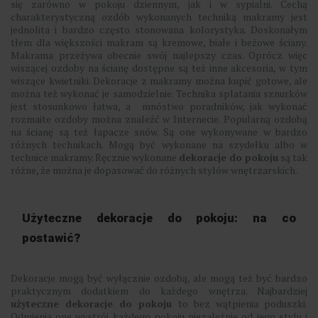
się zarówno w pokoju dziennym, jak i w sypialni. Cechą
charakterystyczną ozdób wykonanych techniką makramy jest
jednolita i bardzo często stonowana kolorystyka. Doskonałym
tłem dla większości makram są kremowe, białe i beżowe ściany.
Makrama przeżywa obecnie swój najlepszy czas. Oprócz więc
wiszącej ozdoby na ścianę dostępne są też inne akcesoria, w tym
wiszące kwietniki. Dekoracje z makramy można kupić gotowe, ale
można też wykonać je samodzielnie. Technika splatania sznurków
jest stosunkowo łatwa, a mnóstwo poradników, jak wykonać
rozmaite ozdoby można znaleźć w Internecie. Popularną ozdobą
na ścianę są też łapacze snów. Są one wykonywane w bardzo
różnych technikach. Mogą być wykonane na szydełku albo w
technice makramy. Ręcznie wykonane
dekoracje do pokoju
są tak
różne, że można je dopasować do różnych stylów wnętrzarskich.
Użyteczne dekoracje do pokoju: na co
postawić?
Dekoracje mogą być wyłącznie ozdobą, ale mogą też być bardzo
praktycznym dodatkiem do każdego wnętrza. Najbardziej
użyteczne dekoracje do pokoju
to bez wątpienia poduszki.
Odmienią one wystrój każdego pokoju niezależnie od jego stylu i