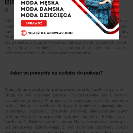
eleganckie i praktyczne
9 października 2022
0
Ładnymi przedmiotami lubi się otaczać chyba każdy. Stąd też we
wnętrzach pojawiają się rozmaite dodatki. Dzięki nim każdy pokój
zamienia się w przytulne, ciepłe pomieszczenie. Co ważne, ozdoby
do pokoju mogą być jednocześnie eleganckie i praktyczne. Warto
też pamiętać o tym, że wystarczy kilka nowych, ciekawych ozdób,
aby całkowicie odmienić styl pokoju i to bez konieczności
przeprowadzania w im kosztownego remontu.
Jakie są pomysły na ozdoby do pokoju?
Pomysły na ozdoby do pokoju
są naprawdę bardzo różnorodne.
Mogą to być zarówno proste i niekosztowne, jak i bardziej
wyszukane pomysły. W aranżacjach wnętrzach od kilku sezonów
królują dekoracje roślinne. Motywy botaniczne pojawiają się na
tekstyliach, tapetach, zastawie stołowej. Niekwestionowanym
królem wśród dekoracji roślinnych jest monstera. Roślina ta ma
bardzo duże liście w kształcie serca. Na tych starszych występują
też efektowne dziurkowania. Z tym modnym motywem można
dzisiaj kupić poszewki na poduszki, plakaty i grafiki. Monstera to