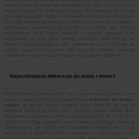
roślina, która ma niewielkie wymagania. Dlatego też chętnie jest
wykorzystywana w aranżacjach pokoi. Wprowadzając do pokoju
żywe rośliny, warto zadbać o efektowne doniczki, ładne osłonki i
kwietniki. Świetnie sprawdzą się osłonki, które zostały wykonane z
naturalnych materiałów, na przykład z wikliny lub drewna.
Odpowiednie będą także doniczki i osłonki gliniane oraz
ceramiczne. Do must have każdego miłośnika roślin zalicza się
doniczki w kształcie głowy albo z motywem twarzy. Ozdoby do
pokoju można kupić gotowe albo wykonać samemu. Kopalnią
pomysłów na własnoręczne ozdoby do pokoju jest Internet.
Najmodniejsze dekoracje do domu i wnętrz
Wśród różnego rodzaju ozdób do domu i wnętrz bardzo ważne
miejsce zajmują ozdoby na ścianę. Modne
dekoracje do domu i
wnętrz
to między innymi okrągłe lustra. Pojawiły się one w
trendach wnętrzarskich już jakiś czas temu. Bardzo szybko stały
się niezwykle popularne. Wszystko wskazuje też na to, że zbyt
szybko nie znikną z naszych domów i mieszkań. Okrągłe lustra są
zróżnicowane nie tylko pod względem wielkości, ale także
materiałów, z których została wykonana ich rama. Dzięki temu
pasują do wnętrz w różnych stylach. Piękną, praktyczną, a