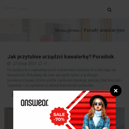
Porady aranżacyjne
Strona główna
Jak przytulnie urządzić kawalerkę? Poradnik
22 lutego 2025
0
Do jednych z najmniejszych lokali mieszkalnych zaliczają się
kawalerki. Składają się one na ogół tylko z jednego
pomieszczenia, które pełni zarówno funkcję salonu, kuchni, jak i
sypialni – oczywiście w skład kawalerki wchodzi...
❌
CZYTAJ WIĘCEJ