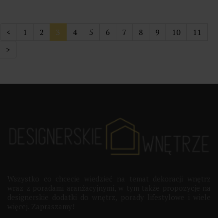
<
1
2
3
4
5
6
7
8
9
10
11
>
Wszystko co chcecie wiedzieć na temat dekoracji wnętrz
wraz z poradami aranżacyjnymi, w tym także propozycje na
designerskie dodatki do wnętrz, porady lifestylowe i wiele
więcej. Zapraszamy!