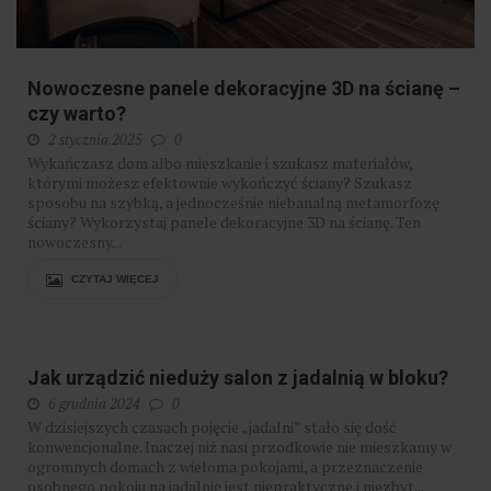
Nowoczesne panele dekoracyjne 3D na ścianę –
czy warto?
2 stycznia 2025
0
Wykańczasz dom albo mieszkanie i szukasz materiałów,
którymi możesz efektownie wykończyć ściany? Szukasz
sposobu na szybką, a jednocześnie niebanalną metamorfozę
ściany? Wykorzystaj panele dekoracyjne 3D na ścianę. Ten
nowoczesny...
CZYTAJ WIĘCEJ
Jak urządzić nieduży salon z jadalnią w bloku?
6 grudnia 2024
0
W dzisiejszych czasach pojęcie „jadalni” stało się dość
konwencjonalne. Inaczej niż nasi przodkowie nie mieszkamy w
ogromnych domach z wieloma pokojami, a przeznaczenie
osobnego pokoju na jadalnię jest niepraktyczne i niezbyt...