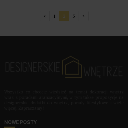
<
1
2
3
>
Wszystko co chcecie wiedzieć na temat dekoracji wnętrz
wraz z poradami aranżacyjnymi, w tym także propozycje na
designerskie dodatki do wnętrz, porady lifestylowe i wiele
więcej. Zapraszamy!
NOWE POSTY