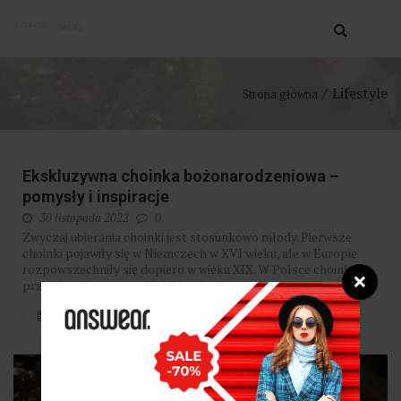
Lifestyle
Strona główna
Ekskluzywna choinka bożonarodzeniowa –
pomysły i inspiracje
30 listopada 2022
0
Zwyczaj ubierania choinki jest stosunkowo młody. Pierwsze
choinki pojawiły się w Niemczech w XVI wieku, ale w Europie
rozpowszechniły się dopiero w wieku XIX. W Polsce choinka
❌
przyjęła się jeszcze później, bo dopiero w dwudziestoleciu...
CZYTAJ WIĘCEJ