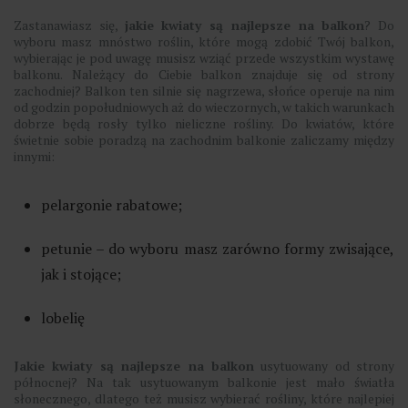
Zastanawiasz się,
jakie kwiaty są najlepsze na balkon
? Do
wyboru masz mnóstwo roślin, które mogą zdobić Twój balkon,
wybierając je pod uwagę musisz wziąć przede wszystkim wystawę
balkonu. Należący do Ciebie balkon znajduje się od strony
zachodniej? Balkon ten silnie się nagrzewa, słońce operuje na nim
od godzin popołudniowych aż do wieczornych, w takich warunkach
dobrze będą rosły tylko nieliczne rośliny. Do kwiatów, które
świetnie sobie poradzą na zachodnim balkonie zaliczamy między
innymi:
pelargonie rabatowe;
petunie – do wyboru masz zarówno formy zwisające,
jak i stojące;
lobelię
Jakie kwiaty są najlepsze na balkon
usytuowany od strony
północnej? Na tak usytuowanym balkonie jest mało światła
słonecznego, dlatego też musisz wybierać rośliny, które najlepiej