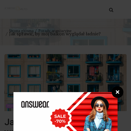
Strona główna
Porady aranżacyjne
Jak sprawić, by mój balkon wyglądał ładnie?
❌
PORADY ARANŻACYJNE
Jak sprawić, by mój balkon