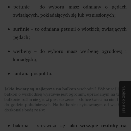
petunie – do wyboru masz odmiany o pędach
zwisających, pokładających się lub wzniesionych;
surfinie – to odmiana petunii o wiotkich, zwisających
pędach;
werbeny – do wyboru masz werbenę ogrodową i
kanadyjską;
lantana pospolita.
Napisz do nas!
Jakie kwiaty są najlepsze na balkon
wschodni? Wybór roślin na
balkon o wschodniej wystawie jest ogromny, uprawianym na takim
balkonie roślin nie grozi przesuszenie – słońce świeci na nim tylko
do godzin południowych. Na balkonie usytuowanym od wschodu
doskonale będą rosły:
bakopa – sprawdzi się jako
wiszące ozdoby na