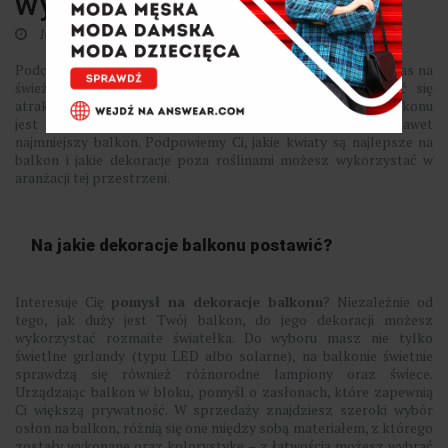
wyglądał ładnie?
10 czerwca 2025
0
Podczas ciepłych dni większość z nas lubi spędzać wolny czas na
świeżym powietrzu, przedłużeniem mieszkania może stać się
atrakcyjnie zaaranżowany balkon. Pomysłów na aranżację balkonu
jest całe mnóstwo, atrakcyjnie można urządzić każdy, nawet
najmniejszy balkon. Podpowiemy Ci, jakie kwiaty są najlepsze na
balkon i jakie dekoracje poza roślinami możesz wykorzystać w
aranżacji tej przestrzeni.
Na jakie dekoracje balkonu postawić?
Interesuje Cię
pomysł na dekoracje balkonu
? Niezależnie od
tego, jak duży jest Twój balkon, do jego dekoracji możesz
wykorzystać rozmaite światełka. Do wyboru masz nie tylko
świetlne girlandy (typu LED albo solarne), na balkonie świetnie
sprawdzą się również różnorodne lampiony oraz świece.
Urządzając balkon w bloku, pomyśl o zasłonach, które zapewnią
Ci większą prywatność. W sprzedaży znajdziesz szeroki wybór
osłon na balkon, różnią się one między sobą materiałem, z którego
zostały wykonane oraz kolorystykę – z łatwością możesz wybrać