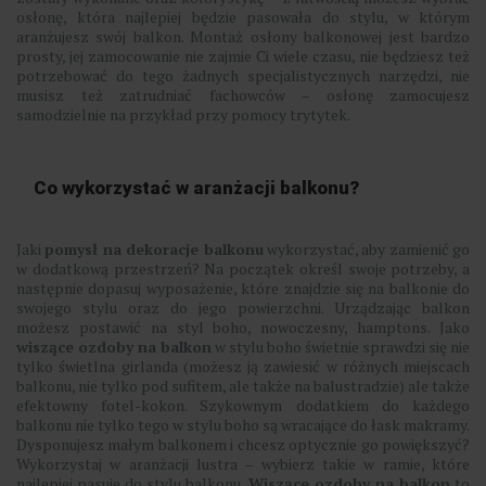
osłonę, która najlepiej będzie pasowała do stylu, w którym
aranżujesz swój balkon. Montaż osłony balkonowej jest bardzo
prosty, jej zamocowanie nie zajmie Ci wiele czasu, nie będziesz też
potrzebować do tego żadnych specjalistycznych narzędzi, nie
musisz też zatrudniać fachowców – osłonę zamocujesz
samodzielnie na przykład przy pomocy trytytek.
Co wykorzystać w aranżacji balkonu?
Jaki
pomysł na dekoracje balkonu
wykorzystać, aby zamienić go
w dodatkową przestrzeń? Na początek określ swoje potrzeby, a
następnie dopasuj wyposażenie, które znajdzie się na balkonie do
swojego stylu oraz do jego powierzchni. Urządzając balkon
możesz postawić na styl boho, nowoczesny, hamptons. Jako
wiszące ozdoby na balkon
w stylu boho świetnie sprawdzi się nie
tylko świetlna girlanda (możesz ją zawiesić w różnych miejscach
balkonu, nie tylko pod sufitem, ale także na balustradzie) ale także
efektowny fotel-kokon. Szykownym dodatkiem do każdego
balkonu nie tylko tego w stylu boho są wracające do łask makramy.
Dysponujesz małym balkonem i chcesz optycznie go powiększyć?
Wykorzystaj w aranżacji lustra – wybierz takie w ramie, które
najlepiej pasuje do stylu balkonu.
Wiszące ozdoby na balkon
to