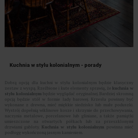
Kuchnia w stylu kolonialnym - porady
Dobrą opcją dla kuchni w stylu kolonialnym będzie klasyczny
zestaw z wyspą. Rzeźbione i kute elementy sprawią, że
kuchnia w
stylu kolonialnym
będzie wyglądać oryginalnej. Bardziej skromną
opcją będzie stół w formie lady barowej. Krzesła powinny być
wykonane z drewna, mieć miękkie siedzisko lub małe poduszki.
Wystrój dopełnią wiklinowe kosze i skrzynie do przechowywania,
naczynia metalowe, porcelanowe lub gliniane, a także pamiątki
umieszczone na otwartych półkach lub za przeszklonymi
drzwiami gabloty.
Kuchnia w stylu kolonialnym
powinna mieć
podłogę wykończoną jasnym kamieniem.