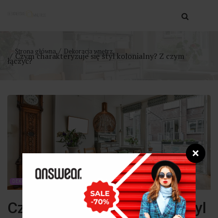
Strona główna
Dekoracja wnętrz
Czym charakteryzuje się styl kolonialny? Z czym
łączyć?
❌
DEKORACJA WNĘTRZ
Czym charakteryzuje się styl