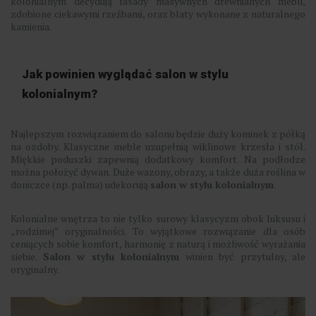
kolonialnym decydują fasady masywnych drewnianych mebli,
zdobione ciekawymi rzeźbami, oraz blaty wykonane z naturalnego
kamienia.
Jak powinien wyglądać salon w stylu
kolonialnym?
Najlepszym rozwiązaniem do salonu będzie duży kominek z półką
na ozdoby. Klasyczne meble uzupełnią wiklinowe krzesła i stół.
Miękkie poduszki zapewnią dodatkowy komfort. Na podłodze
można położyć dywan. Duże wazony, obrazy, a także duża roślina w
doniczce (np. palma) udekorują
salon w stylu kolonialnym
.
Kolonialne wnętrza to nie tylko surowy klasycyzm obok luksusu i
„rodzimej” oryginalności. To wyjątkowe rozwiązanie dla osób
ceniących sobie komfort, harmonię z naturą i możliwość wyrażania
siebie.
Salon w stylu kolonialnym
winien być przytulny, ale
oryginalny.