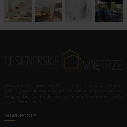
Wszystko co chcecie wiedzieć na temat dekoracji wnętrz
wraz z poradami aranżacyjnymi, w tym także propozycje na
designerskie dodatki do wnętrz, porady lifestylowe i wiele
więcej. Zapraszamy!
NOWE POSTY