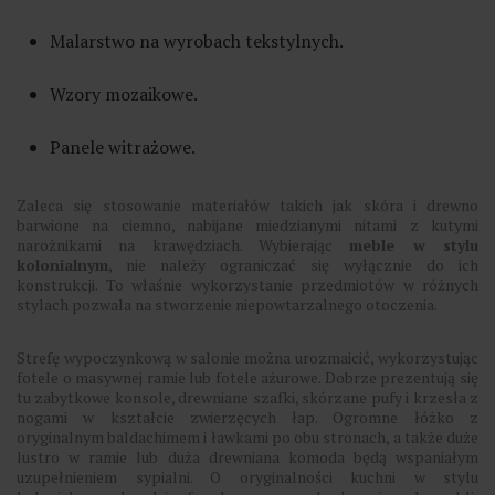
Malarstwo na wyrobach tekstylnych.
Wzory mozaikowe.
Panele witrażowe.
Zaleca się stosowanie materiałów takich jak skóra i drewno
barwione na ciemno, nabijane miedzianymi nitami z kutymi
narożnikami na krawędziach. Wybierając
meble w stylu
kolonialnym
, nie należy ograniczać się wyłącznie do ich
konstrukcji. To właśnie wykorzystanie przedmiotów w różnych
stylach pozwala na stworzenie niepowtarzalnego otoczenia.
Strefę wypoczynkową w salonie można urozmaicić, wykorzystując
fotele o masywnej ramie lub fotele ażurowe. Dobrze prezentują się
tu zabytkowe konsole, drewniane szafki, skórzane pufy i krzesła z
nogami w kształcie zwierzęcych łap. Ogromne łóżko z
oryginalnym baldachimem i ławkami po obu stronach, a także duże
lustro w ramie lub duża drewniana komoda będą wspaniałym
uzupełnieniem sypialni. O oryginalności kuchni w stylu