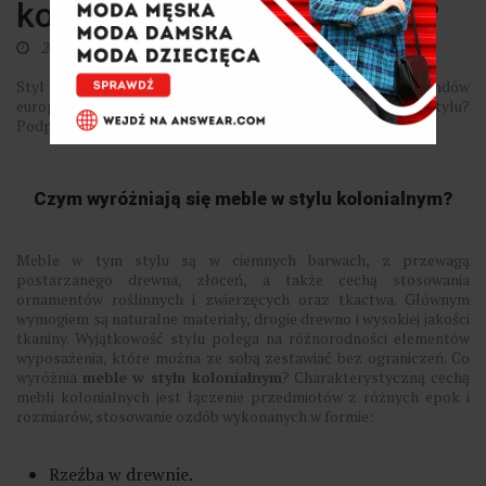
kolonialny? Z czym łączyć?
20 marca 2025
0
Styl kolonialny łączy w sobie najlepsze cechy różnych trendów
europejskich i odległych kultur. Jak stworzyć wnętrze w tym stylu?
Podpowiadamy!
Czym wyróżniają się meble w stylu kolonialnym?
Meble w tym stylu są w ciemnych barwach, z przewagą
postarzanego drewna, złoceń, a także cechą stosowania
ornamentów roślinnych i zwierzęcych oraz tkactwa. Głównym
wymogiem są naturalne materiały, drogie drewno i wysokiej jakości
tkaniny. Wyjątkowość stylu polega na różnorodności elementów
wyposażenia, które można ze sobą zestawiać bez ograniczeń. Co
wyróżnia
meble w stylu kolonialnym
? Charakterystyczną cechą
mebli kolonialnych jest łączenie przedmiotów z różnych epok i
rozmiarów, stosowanie ozdób wykonanych w formie:
Rzeźba w drewnie.