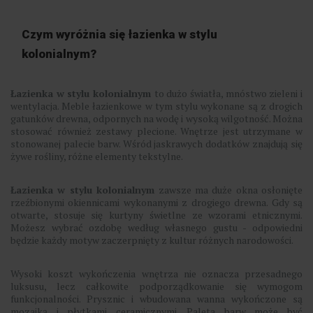
Czym wyróżnia się łazienka w stylu
kolonialnym?
Łazienka w stylu kolonialnym
to dużo światła, mnóstwo zieleni i
wentylacja. Meble łazienkowe w tym stylu wykonane są z drogich
gatunków drewna, odpornych na wodę i wysoką wilgotność. Można
stosować również zestawy plecione. Wnętrze jest utrzymane w
stonowanej palecie barw. Wśród jaskrawych dodatków znajdują się
żywe rośliny, różne elementy tekstylne.
Łazienka w stylu kolonialnym
zawsze ma duże okna osłonięte
rzeźbionymi okiennicami wykonanymi z drogiego drewna. Gdy są
otwarte, stosuje się kurtyny świetlne ze wzorami etnicznymi.
Możesz wybrać ozdobę według własnego gustu - odpowiedni
będzie każdy motyw zaczerpnięty z kultur różnych narodowości.
Wysoki koszt wykończenia wnętrza nie oznacza przesadnego
luksusu, lecz całkowite podporządkowanie się wymogom
funkcjonalności. Prysznic i wbudowana wanna wykończone są
mozaiką i płytkami ceramicznymi. Paleta barw może być